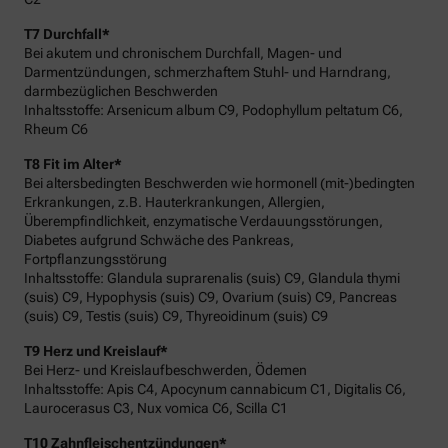
T7 Durchfall*
Bei akutem und chronischem Durchfall, Magen- und
Darmentzündungen, schmerzhaftem Stuhl- und Harndrang,
darmbezüglichen Beschwerden
Inhaltsstoffe: Arsenicum album C9, Podophyllum peltatum C6,
Rheum C6
T8 Fit im Alter*
Bei altersbedingten Beschwerden wie hormonell (mit-)bedingten
Erkrankungen, z.B. Hauterkrankungen, Allergien,
Überempfindlichkeit, enzymatische Verdauungsstörungen,
Diabetes aufgrund Schwäche des Pankreas,
Fortpflanzungsstörung
Inhaltsstoffe: Glandula suprarenalis (suis) C9, Glandula thymi
(suis) C9, Hypophysis (suis) C9, Ovarium (suis) C9, Pancreas
(suis) C9, Testis (suis) C9, Thyreoidinum (suis) C9
T9 Herz und Kreislauf*
Bei Herz- und Kreislaufbeschwerden, Ödemen
Inhaltsstoffe: Apis C4, Apocynum cannabicum C1, Digitalis C6,
Laurocerasus C3, Nux vomica C6, Scilla C1
T10 Zahnfleischentzündungen*