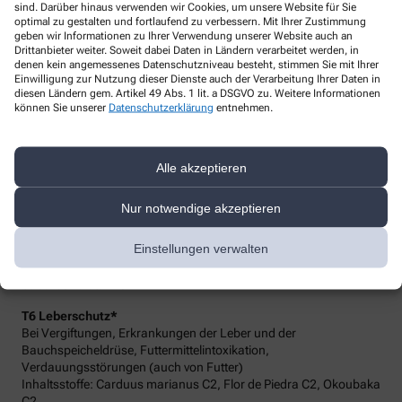
Mandelentzündung, Entzündung der Bronchien
sind. Darüber hinaus verwenden wir Cookies, um unsere Website für Sie
Inhaltsstoffe: Aconitum C9, Ferrum phosphoricum C9, Hepar
optimal zu gestalten und fortlaufend zu verbessern. Mit Ihrer Zustimmung
sulfuris C9
geben wir Informationen zu Ihrer Verwendung unserer Website auch an
Drittanbieter weiter. Soweit dabei Daten in Ländern verarbeitet werden, in
denen kein angemessenes Datenschutzniveau besteht, stimmen Sie mit Ihrer
T4 Steigerung der Abwehrkräfte*
Einwilligung zur Nutzung dieser Dienste auch der Verarbeitung Ihrer Daten in
Bei chronischen und chronisch-wiederkehrenden Erkrankungen
diesen Ländern gem. Artikel 49 Abs. 1 lit. a DSGVO zu. Weitere Informationen
der Atemwege (z.B. Bronchien, Kehlkopf)
können Sie unserer
Datenschutzerklärung
entnehmen.
Inhaltsstoffe: Antimonium sulf. aurant. C9 , Ipecacuanha C6,
Silicea C9, Spongia C6
T5 Blase und Niere*
Alle akzeptieren
Bei Blasenentzündung, Blasenentleerungsstörung, Entzündung
der harnbildenden und harnableitenden Wege,
Nur notwendige akzeptieren
Nierenentzündung, Nierenbeckenentzündung,
Harnleiterentzündung, schmerzhaftem Harndrängen,
Einstellungen verwalten
erschwertem Harnfluss bei Prostatavergrößerung, Harngrieß
Inhaltsstoffe: Berberis vulgaris C4, Cantharis C6, Lycopodium C9,
Sabal serrulatum C4
T6 Leberschutz*
Bei Vergiftungen, Erkrankungen der Leber und der
Bauchspeicheldrüse, Futtermittelintoxikation,
Verdauungsstörungen (auch von Futter)
Inhaltsstoffe: Carduus marianus C2, Flor de Piedra C2, Okoubaka
C2