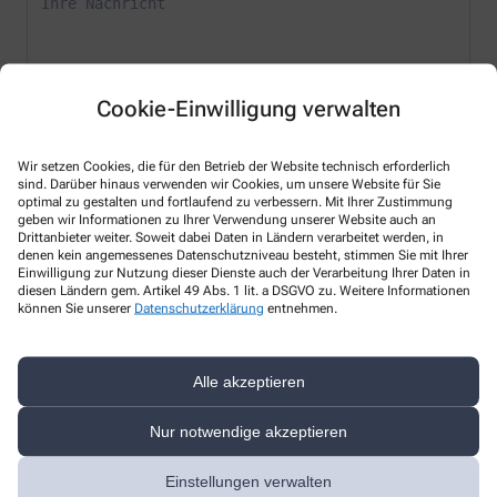
Cookie-Einwilligung verwalten
* Bitte füllen Sie die Pflichtfelder aus
Wir setzen Cookies, die für den Betrieb der Website technisch erforderlich
sind. Darüber hinaus verwenden wir Cookies, um unsere Website für Sie
Ich erkläre mich damit einverstanden, dass die von mir angegebenen
optimal zu gestalten und fortlaufend zu verbessern. Mit Ihrer Zustimmung
Daten elektronisch erfasst und gespeichert und meine Daten an die
geben wir Informationen zu Ihrer Verwendung unserer Website auch an
von mir ausgesuchte Apotheke übergeben werden. Rechtsgrundlage
Drittanbieter weiter. Soweit dabei Daten in Ländern verarbeitet werden, in
der Verarbeitung ist Art. 6 Abs. 1 lit. a DS-GVO. Die Einwilligung kann
denen kein angemessenes Datenschutzniveau besteht, stimmen Sie mit Ihrer
jederzeit widerrufen werden, z.B. per E-Mail an
engelapotheke-
Einwilligung zur Nutzung dieser Dienste auch der Verarbeitung Ihrer Daten in
furth@t-online.de
.
diesen Ländern gem. Artikel 49 Abs. 1 lit. a DSGVO zu. Weitere Informationen
können Sie unserer
Datenschutzerklärung
entnehmen.
Ihre Daten werden ausschließlich zur Bearbeitung Ihrer Anfrage
verwendet. Weitere Informationen zum Datenschutz finden Sie unter
folgendem Link:
Datenschutz
.
Alle akzeptieren
Sind Sie ein Mensch? Dann wählen Sie bitte
die Flagge
Nur notwendige akzeptieren
Einstellungen verwalten