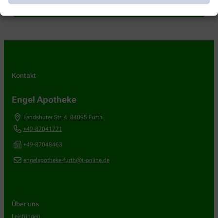
Kontakt
Engel Apotheke
Landshuter Str. 4
,
84095
Furth
+49-87041771
+49-87048463
engelapotheke-furth@t-online.de
Über uns
Leistungen